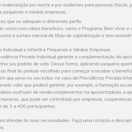
 indenização por morte e por acidentes para pessoas físicas, p
de pequenas e médias empresas.
tes que se adequam a diferentes perfis.
do conta com vários benefícios, como o Programa Bem Viver e
ncorre a sorteio mensal de título de capitalização e tem assistê
a Individual e Infantil e Pequenas e Médias Empresas
idência Privada Individual garante a complementação da apose
ha seu padrão de vida. Dessa forma, aplicando pequena quant
ao final do período escolhido para começar a receber o benefíci
 que pese no seu bolso, no caso da Previdência Privada Infan
ado valor que poderá garantir, por exemplo, a formação escolar
nários usufruam de renda complementar na aposentadoria, a op
mpresas, que pode ser contratado por empresas, cooperativas
r de 3 a 400 participantes.
a atender às suas necessidades. Faça uma cotação e descubra
ns.