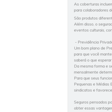
As coberturas incluem
para colaboradores 
São produtos diferen
Além disso, o segura
eventos culturais, co
- Previdência Privad
Um bom plano de Prev
para que você manten
saberá o que esperar 
Da mesma forma e sem
mensalmente determin
Para que seus funcio
Pequenas e Médias E
sindicatos e favorece
Seguros pensados par
obter essas vantage