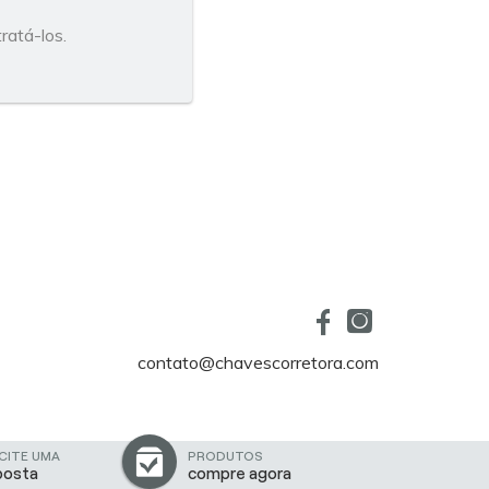
ratá-los.
contato@chavescorretora.com
CITE UMA
PRODUTOS
posta
compre agora