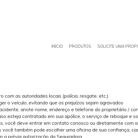
INÍCIO
PRODUTOS
SOLICITE UMA PROP
o com as autoridades locais (polícia, resgate, etc.)
er o veículo, evitando que os prejuízos sejam agravados
cidente, anote nome, endereço e telefone do proprietário / cond
caso esteja contratado em sua apólice, o serviço de reboque e s
os, você deve entrar em contato conosco ou diretamente com a
s você também pode escolher uma oficina de sua confiança, cas
em a prévia autorização da Seguradora.