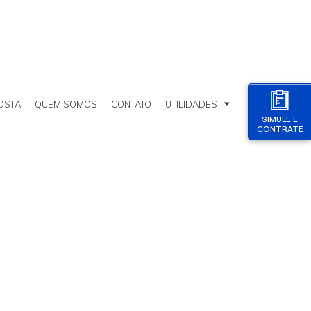
OSTA
QUEM SOMOS
CONTATO
UTILIDADES
SIMULE E
CONTRATE